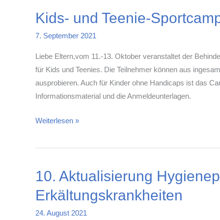
Grundschule
Kids- und Teenie-Sportcam
Stetten
e.V.
7. September 2021
Liebe Eltern,vom 11.-13. Oktober veranstaltet der Behind
für Kids und Teenies. Die Teilnehmer können aus ingesa
ausprobieren. Auch für Kinder ohne Handicaps ist das Cam
Informationsmaterial und die Anmeldeunterlagen.
Kids-
Weiterlesen »
und
Teenie-
Sportcamp
10. Aktualisierung Hygiene
Erkältungskrankheiten
24. August 2021