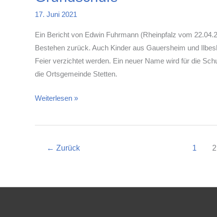
2021
17. Juni 2021
Ein Bericht von Edwin Fuhrmann (Rheinpfalz vom 22.04.202
Bestehen zurück. Auch Kinder aus Gauersheim und Ilbesh
Feier verzichtet werden. Ein neuer Name wird für die Sch
die Ortsgemeinde Stetten.
Eine
Weiterlesen »
Schule
für
Generationen
←
Zurück
1
2
/50
Jahre
gemeinsame
Grundschule