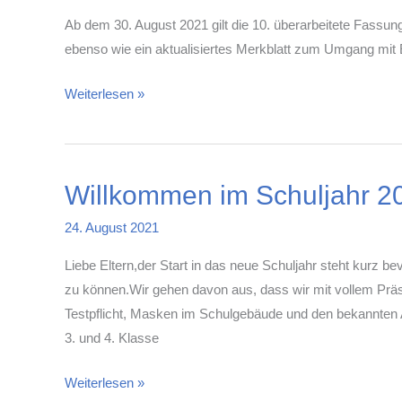
Ab dem 30. August 2021 gilt die 10. überarbeitete Fassu
ebenso wie ein aktualisiertes Merkblatt zum Umgang mit 
10.
Weiterlesen »
Aktualisierung
Hygieneplan-
Corona
Willkommen im Schuljahr 2
/
Umgang
24. August 2021
mit
Erkältungskrankheiten
Liebe Eltern,der Start in das neue Schuljahr steht kurz be
zu können.Wir gehen davon aus, dass wir mit vollem Präs
Testpflicht, Masken im Schulgebäude und den bekannten Ab
3. und 4. Klasse
Willkommen
Weiterlesen »