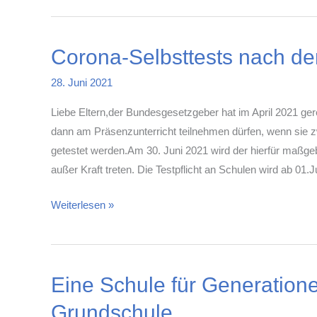
Corona-Selbsttests nach de
28. Juni 2021
Liebe Eltern,der Bundesgesetzgeber hat im April 2021 ger
dann am Präsenzunterricht teilnehmen dürfen, wenn sie z
getestet werden.Am 30. Juni 2021 wird der hierfür maßg
außer Kraft treten. Die Testpflicht an Schulen wird ab 01.Ju
Corona-
Weiterlesen »
Selbsttests
nach
dem
Eine Schule für Generatio
30.
Juni
Grundschule