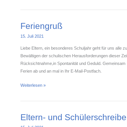
im
Schuljahr
2021/22
Feriengruß
15. Juli 2021
Liebe Eltern, ein besonderes Schuljahr geht für uns all
Bewältigen der schulischen Herausforderungen dieser Zeit
Rücksichtnahme,in Spontanität und Geduld. Gemeinsam h
Ferien ab und an mal in Ihr E-Mail-Postfach.
Feriengruß
Weiterlesen »
Eltern- und Schülerschreib