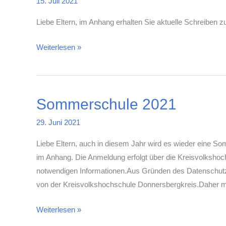
15. Juli 2021
Liebe Eltern, im Anhang erhalten Sie aktuelle Schreiben 
Eltern-
Weiterlesen »
und
Schülerschreiben
zum
Sommerschule 2021
Schuljahresende
29. Juni 2021
Liebe Eltern, auch in diesem Jahr wird es wieder eine S
im Anhang. Die Anmeldung erfolgt über die Kreisvolkshoch
notwendigen Informationen.Aus Gründen des Datenschutz
von der Kreisvolkshochschule Donnersbergkreis.Daher mö
Sommerschule
Weiterlesen »
2021