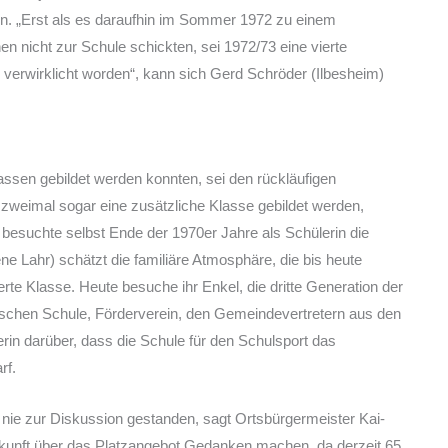
den. „Erst als es daraufhin im Sommer 1972 zu einem
n nicht zur Schule schickten, sei 1972/73 eine vierte
verwirklicht worden“, kann sich Gerd Schröder (Ilbesheim)
assen gebildet werden konnten, sei den rückläufigen
zweimal sogar eine zusätzliche Klasse gebildet werden,
 besuchte selbst Ende der 1970er Jahre als Schülerin die
ne Lahr) schätzt die familiäre Atmosphäre, die bis heute
ierte Klasse. Heute besuche ihr Enkel, die dritte Generation der
wischen Schule, Förderverein, den Gemeindevertretern aus den
terin darüber, dass die Schule für den Schulsport das
rf.
 nie zur Diskussion gestanden, sagt Ortsbürgermeister Kai-
kunft über das Platzangebot Gedanken machen, da derzeit 65