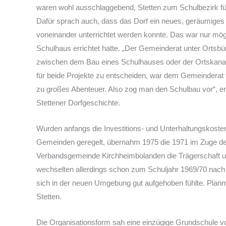
waren wohl ausschlaggebend, Stetten zum Schulbezirk fü
Dafür sprach auch, dass das Dorf ein neues, geräumiges
voneinander unterrichtet werden konnte. Das war nur mögl
Schulhaus errichtet hatte. „Der Gemeinderat unter Ortsbür
zwischen dem Bau eines Schulhauses oder der Ortskanalisa
für beide Projekte zu entscheiden, war dem Gemeinderat 
zu großes Abenteuer. Also zog man den Schulbau vor“, erz
Stettener Dorfgeschichte.
Wurden anfangs die Investitions- und Unterhaltungskosten
Gemeinden geregelt, übernahm 1975 die 1971 im Zuge der
Verbandsgemeinde Kirchheimbolanden die Trägerschaft u
wechselten allerdings schon zum Schuljahr 1969/70 nach 
sich in der neuen Umgebung gut aufgehoben fühlte. Plan
Stetten.
Die Organisationsform sah eine einzügige Grundschule vor.