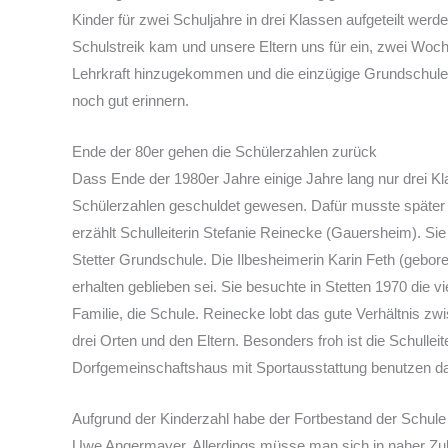
Kinder für zwei Schuljahre in drei Klassen aufgeteilt wer
Schulstreik kam und unsere Eltern uns für ein, zwei Woche
Lehrkraft hinzugekommen und die einzügige Grundschule 
noch gut erinnern.
Ende der 80er gehen die Schülerzahlen zurück
Dass Ende der 1980er Jahre einige Jahre lang nur drei Kl
Schülerzahlen geschuldet gewesen. Dafür musste später 
erzählt Schulleiterin Stefanie Reinecke (Gauersheim). Sie
Stetter Grundschule. Die Ilbesheimerin Karin Feth (gebore
erhalten geblieben sei. Sie besuchte in Stetten 1970 die v
Familie, die Schule. Reinecke lobt das gute Verhältnis z
drei Orten und den Eltern. Besonders froh ist die Schullei
Dorfgemeinschaftshaus mit Sportausstattung benutzen da
Aufgrund der Kinderzahl habe der Fortbestand der Schule
Uwe Angermayer. Allerdings müsse man sich in naher Zu