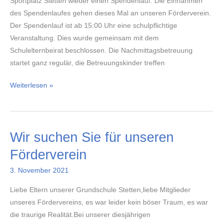
Sportplatz Stetten wieder einen Spendenlauf. Die Einnahmen
des Spendenlaufes gehen dieses Mal an unseren Förderverein.
Der Spendenlauf ist ab 15:00 Uhr eine schulpflichtige
Veranstaltung. Dies wurde gemeinsam mit dem
Schulelternbeirat beschlossen. Die Nachmittagsbetreuung
startet ganz regulär, die Betreuungskinder treffen
Spendenlauf
Weiterlesen »
der
Schülerinnen
und
Wir suchen Sie für unseren
Schüler
Förderverein
3. November 2021
Liebe Eltern unserer Grundschule Stetten,liebe Mitglieder
unseres Fördervereins, es war leider kein böser Traum, es war
die traurige Realität.Bei unserer diesjährigen