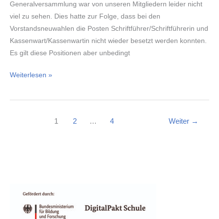
Generalversammlung war von unseren Mitgliedern leider nicht
viel zu sehen. Dies hatte zur Folge, dass bei den
Vorstandsneuwahlen die Posten Schriftführer/Schriftführerin und
Kassenwart/Kassenwartin nicht wieder besetzt werden konnten.
Es gilt diese Positionen aber unbedingt
Wir
Weiterlesen »
suchen
Sie
für
1
2
…
4
Weiter
→
unseren
Förderverein